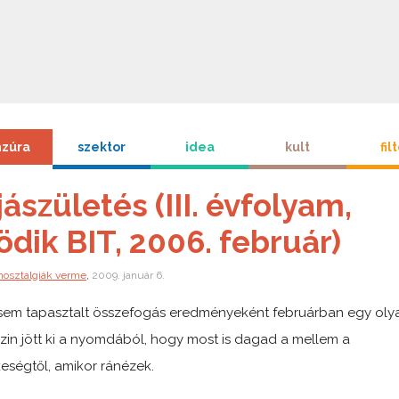
zúra
szektor
idea
kult
fil
jászületés (III. évfolyam,
ödik BIT, 2006. február)
nosztalgiák verme
,
2009. január 6.
em tapasztalt összefogás eredményeként februárban egy oly
in jött ki a nyomdából, hogy most is dagad a mellem a
eségtől, amikor ránézek.