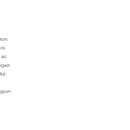
lon,
nos
 az
igazi
tül-
agyon