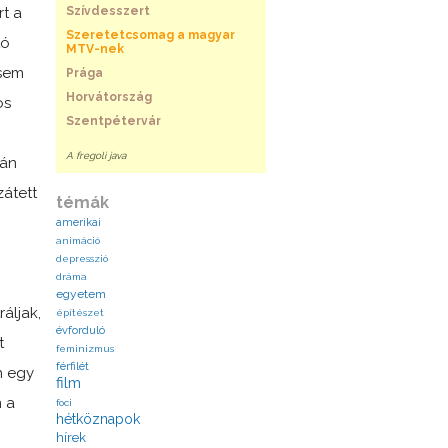
rt a
Szívdesszert
Szeretetcsomag a magyar
tó
MTV-nek
 sem
Prága
Horvátország
os
Szentpétervár
A fregoli java
ván
zátett
témák
amerikai
animáció
depresszió
dráma
egyetem
áljak,
építészet
évforduló
t
feminizmus
férfilét
n egy
film
m a
foci
hétköznapok
hírek