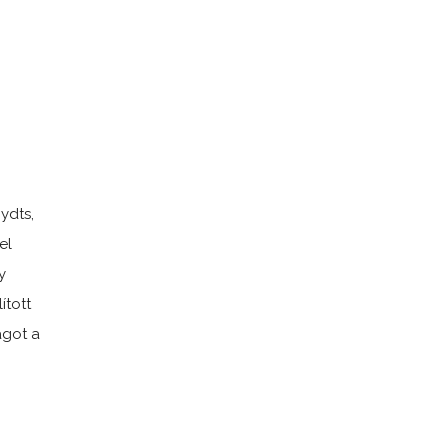
ydts,
el
y
ított
agot a