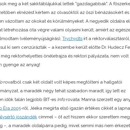
sok meg a két sakktáblájukkal lettek "gazdagabbak". A főszerke
etőben elnézést kértem az olvasóktól az őszi bénázásokért és
en vázoltam az okokat és körülményeket. A negyedik oldalra e
at létrehozása óta végre valami olyasmi került, amiért az egésze
modtam (véleményújságírás),
Trychydts
írt a rektorválasztásról,
sul ki sem cenzúrázták – a kezembe került előtte Dr. Hudecz Fe
 még rektorhelyettes önéletrajza és rektori pályázata, nem volt
 gyenge az anyag!
fo
rovatból csak két oldalt volt képes megtölteni a hallgatói
mányzat, a maradék négy tehát szabadon maradt, így lett ez
n idők talán legjobb BIT-es
Info
rovata: Manna szerzett egy an
fo Éra 2005
-ről, Jééka megírta első igazán értékes cikkét a lapn
lysértő jószándék
címmel – őt azt hiszem ekkor szerettem meg
g –, a maradék oldalpárra pedig, mivel semmi más nem érkezet