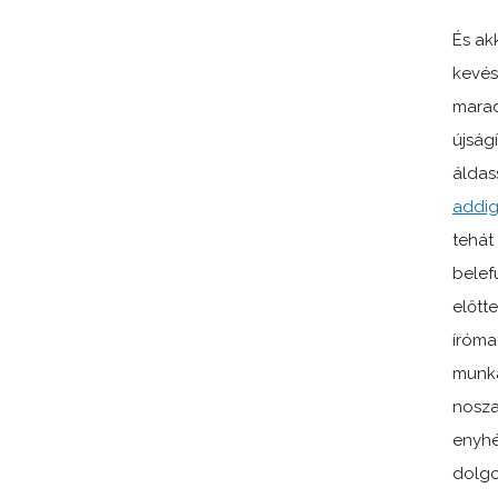
És ak
kevés
marad
újság
áldas
addig
tehát
belef
előtt
íróma
munká
nosza
enyhé
dolgo