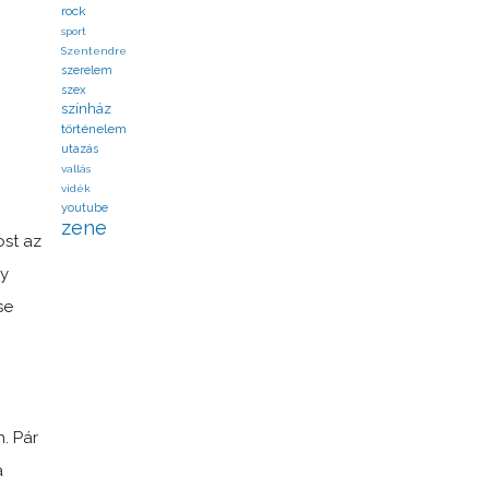
rock
sport
Szentendre
szerelem
szex
színház
történelem
utazás
vallás
vidék
youtube
zene
ost az
gy
se
. Pár
a