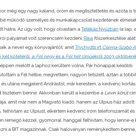
kor még egy nagy kaland, öröm és megtiszteltetés és azóta is 
bé működő személyes és munkakapcsolat kezdetének elmesé
t hátra. Az úgy volt, hogy olvastam a
Tétékás Nyúzban
(a lap, 
írói pályámat volt szerencsém kezdeni,
Rika
főszerkesztése alatt
sék a neve) egy könyvajánlót, amit
Trychydts írt
Cserna-Szabó A
i két kötetéről, a
Fél négy
és a
Fél hét
címűekről 2003 október
 éppen mielőtt a laphoz kerültem volna. Pár hónappal később
utottam a Fél hétbe, megvettem, nagyon tetszett, aztán a többit
e és utána megjelent Andrástól, már kerestem, a kedvenc kortás
t tisztelem benne. Akkoriban került a kezembe a
Levin körút
cí
ja, amit már nem a Magvető kiadó, hanem az Ulpius ház adott 
, felhívtam az Ulpiust, elkértem kedvenc íróm telefonszámát és
n remegő kézzel, gyomorral, hanggal felhívtam, hogy lenne-e
zni a BIT magazinnak. Csak haloványan reménykedtem benne,