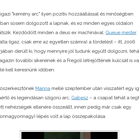
 igazi "kemény arc" ilyen pozitív hozzáállással és minőségben
ban sosem dolgozott a lapnak, és ez minden egyes oldalon
tszik. Kezdődött minden a deus ex machinával:
Queue mester
alta (igaz, csak erre az egyetlen számra) a tördelést – itt, 2006
rjában derült ki, hogy mennyire jól tudunk együtt dolgozni, tehá
agazin további sikereinek és a Fregoli létrejöttének kulcsát is v
elé kell keresnünk időben.
ószerkesztőnek
Manna
mellé szeptember után visszatért egy i
értő és legendásan szigorú arc,
Gabesz
– a csapat tehát a legf
ett nehézségek ellenére összeállt, innen pedig már csak egy
onnagyonnagy) lépés volt a lap összepakolása.