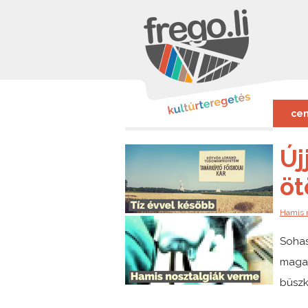
cen
Új
öt
Hamis 
Sohas
magaz
büszk