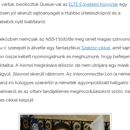
 vártuk, beollóztuk Queue-val az
ELTE Egyetemi Könyvtár
egy
ösen jól sikerült sajtóanyagát a Hubble űrteleszkópról és a
eleiből nyílt kiállításról.
 eközben nemcsak az
NSS
-t töltötte meg ismét magas színvona
u-c szerepét is átvette egy fantasztikus
Szektor-cikkel
, amit saj
n össze kellett nyomorgatnunk és meghúznunk, hogy beférjen
ldalba. A
Kernel
megírására először, de nem utoljára egy másik 
ágyút,
Stavrost
sikerült rábírnom. Az
Interconnectbe
Lóri (a néme
rul író külügyes szakértő) a németek agyonpolitizált hallgatói
lmairól és az ottani tandíjellenes megmozdulásokról szóló, n
es cikkel készült.