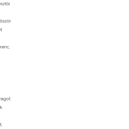
sztői
lőször
t
renc,
yagot
ak
t,