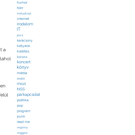
humor
hörr
industrial
internet
irodalom
IT
jazz
karácsony
ketyere
t a
kiállítás
kocsma
alahol
koncert
könyv
média
mobil
mozi
gen
NSS
elül
párkapcsolat
politika
pop
program
punk
read.me
regény
reggae