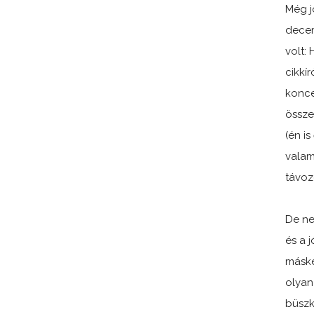
Még j
decem
volt:
cikkí
konce
össze
(én i
valam
távoz
De ne
és a 
máské
olyan
büszk