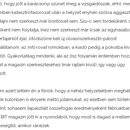
ó, hogy jött a karácsonyi szünet (meg a vizsgaidőszak, ehh), me
beri katasztrófasorozat után a helyzet enyhén szólva aggasz
 Hajni nem szerkeszt már borítóívet sem, Szu-c sem tördelőként,
róként nem folytatja, Inez nem szerkeszt már (csak az egyhasáb
rtajánlót írja), ötödszörre kell új olvasószerkesztő-párost
állítanom, az
Info
rovat romokban, a kiadó pedig a pokolba kí
s őt). Gyakorlatilag mindenki, aki az ősz folyamán érdemben hoz
it a magazin szerkesztéséhez (már rajtam kívül), így vagy úgy
ott.
m azért lettem én a főnök, hogy a nehéz helyzetekben meghátr
jók különben is elnyerik méltó jutalmukat, ez esetben sem történ
nt: sohasem tapasztalt összefogás eredményeként februárba
 BIT magazin jött ki a nyomdából, hogy most is dagad a melle
eségtől, amikor ránézek.