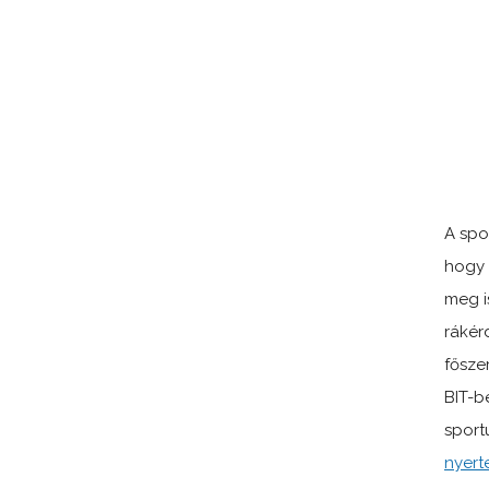
A spo
hogy 
meg i
rákér
fősze
BIT-b
sport
nyert