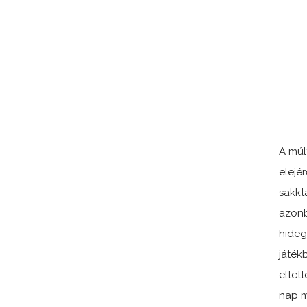
A múl
elejér
sakkt
azonb
hideg
játék
eltet
nap m