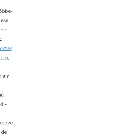
többé-
lése
ahol
,
ndrás
ében
,
, ami
mű
ki –
 kedve
 de