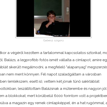
Gabesz szigorú
tkor a végéről kezdtem a tartalommal kapcsolatos sztorikat, m
ől. Balázs, a legprofibb fotós ismét vállalta a címlapot, amire e
áblát sikerült megálmodni, a megfelelő "alapanyag" megszerzé
an nem ment könnyen. Fél napot szaladgáltam a városban
ben (emlékszem, esett is), vettem két jónak tűnő sakktáblát
boltokban, leszállítottam Balázsnak a műterembe és nagyon jól
tem a blokkokat, mert körülbelül 6000 forintom volt a projektben
úlva a magazin egy remek címlapképpel, én a hat rugómmal, 