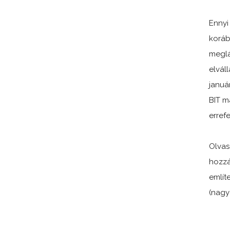
Ennyi
koráb
meglá
elváll
januá
BIT m
erref
Olvas
hozzá
említ
(nagy