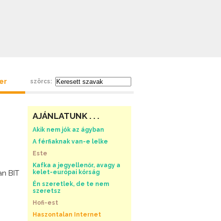
ter
szörcs:
AJÁNLATUNK . . .
Akik nem jók az ágyban
A férfiaknak van-e lelke
Este
Kafka a jegyellenőr, avagy a
an BIT
kelet-európai kórság
Én szeretlek, de te nem
szeretsz
Hofi-est
Haszontalan Internet