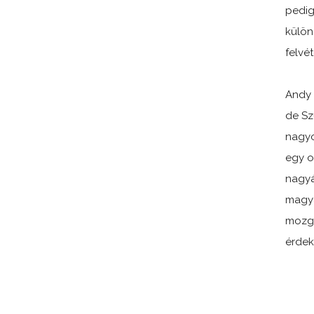
pedig
külön
felvét
Andy
de Sz
nagyo
egy o
nagy
magya
mozga
érdek