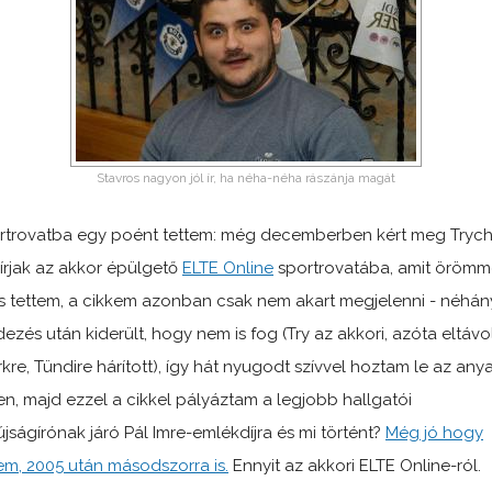
Stavros nagyon jól ír, ha néha-néha rászánja magát
rtrovatba egy poént tettem: még decemberben kért meg Trych
írjak az akkor épülgető
ELTE Online
sportrovatába, amit örömm
s tettem, a cikkem azonban csak nem akart megjelenni - néhán
dezés után kiderült, hogy nem is fog (Try az akkori, azóta eltávol
rkre, Tündire hárított), így hát nyugodt szívvel hoztam le az any
en, majd ezzel a cikkel pályáztam a legjobb hallgatói
újságírónak járó Pál Imre-emlékdíjra és mi történt?
Még jó hogy
em, 2005 után másodszorra is.
Ennyit az akkori ELTE Online-ról.