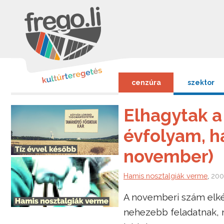
cenzúra
szektor
Elhagytak a 
évfolyam, h
november)
Hamis nosztalgiák verme
,
200
A novemberi szám elkés
nehezebb feladatnak, 