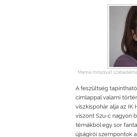
Manna mosolyát szabadalmazt
A feszültség tapintható
címlappal valami történ
viszkispohár alja az IK
viszont Szu-c nagyon be
témákból egy sor fantas
újságírói szempontok al