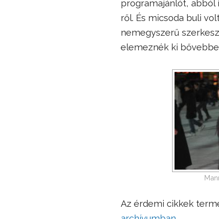
programajánlót, abból i
ről. És micsoda buli vol
nemegyszerű szerkesz
elemeznék ki bővebben,
Mann
Az érdemi cikkek ter
archívumban
.