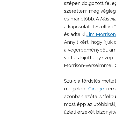
szépen dolgozott fel e
szerettem meg végleg 
és már előbb. A
Másvil
a kapcsolatot Szöllősi 
és adta ki
Jim Morriso
Annyit kért, hogy írjuk 
a végeredményből, am
volt és kijött egy szép
Morrison-verseimmel. 
Szu-c a tördelés mellet
megjelent
Cinege
: re
azonban azóta is "felb
most épp az utóbbinál 
üzleti érzékét bizonyít