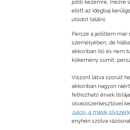
jobb kezemre, Inezre s
előtt az idegbaj kerül
utódot találni.
Persze a jelöltem már 
személyében, de hiába
akkoriban (is) és nem t
kőkemény cumit, persz
Viszont látva szorult h
akkoriban nagyon ráért,
felhozható érvek listáj
olvasószerkesztővel ke
Julcsi, a másik olvszerk
enyhén szólva rázósnak