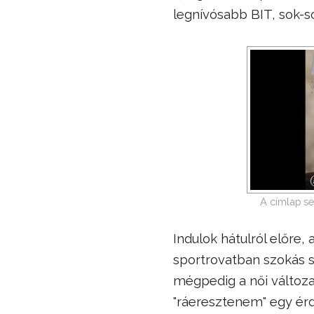
legnívósabb BIT, sok-s
A címlap se
Indulok hátulról előre, 
sportrovatban szokás sz
mégpedig a női változa
"ráeresztenem" egy ér