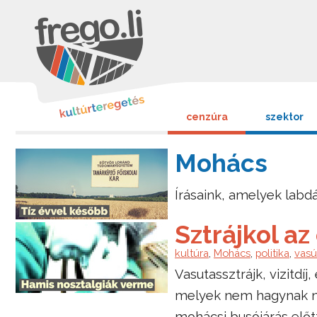
cenzúra
szektor
Mohács
Írásaink, amelyek lab
Sztrájkol az
kultúra
,
Mohács
,
politika
,
vasú
Vasutassztrájk, vizitdíj
melyek nem hagynak n
mohácsi busójárás előtt 