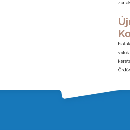
zenek
Új
K
Fiata
velük
keret
Ördön