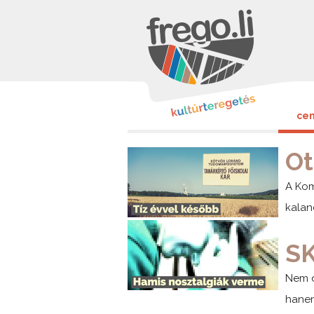
cen
Ot
A Kom
kalan
S
Nem d
hanem