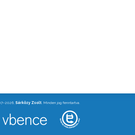
07–2026,
Sárközy Zsolt
. Minden jog fenntartva.