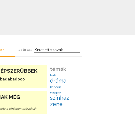
ter
szörcs:
témák
NÉPSZERŰBBEK
buli
Abadabadooo
dráma
koncert
reggae
NAK MÉG
színház
zene
hete a címlapon száradnak