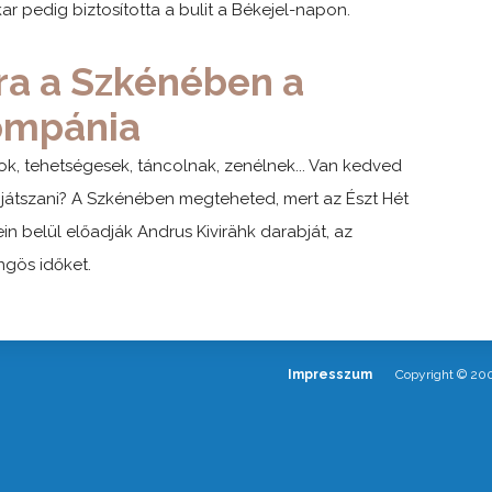
ar pedig biztosította a bulit a Békejel-napon.
ra a Szkénében a
ompánia
lok, tehetségesek, táncolnak, zenélnek... Van kedved
 játszani? A Szkénében megteheted, mert az Észt Hét
ein belül előadják Andrus Kivirähk darabját, az
gös időket.
Impresszum
Copyright © 20