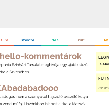
zúra
szektor
idea
kult
fil
hello-kommentárok
LEG
SK
pánia Színházi Társulat meghívója egy újabb közös
dra a Szkénében...
FUT
KAbadabadooo
Már egy 
adogás, nem a szörnyeket hajszoló beszélő kutya,
 zenei műfaj! Hazánkban is hódít a ska, a Masszív